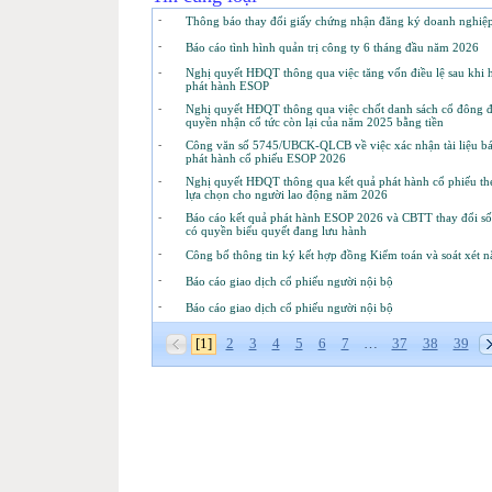
-
Thông báo thay đổi giấy chứng nhận đăng ký doanh nghiệp
-
Báo cáo tình hình quản trị công ty 6 tháng đầu năm 2026
-
Nghị quyết HĐQT thông qua việc tăng vốn điều lệ sau khi h
phát hành ESOP
-
Nghị quyết HĐQT thông qua việc chốt danh sách cổ đông đ
quyền nhận cổ tức còn lại của năm 2025 bằng tiền
-
Công văn số 5745/UBCK-QLCB về việc xác nhận tài liệu bá
phát hành cổ phiếu ESOP 2026
-
Nghị quyết HĐQT thông qua kết quả phát hành cổ phiếu th
lựa chọn cho người lao động năm 2026
-
Báo cáo kết quả phát hành ESOP 2026 và CBTT thay đổi số
có quyền biểu quyết đang lưu hành
-
Công bố thông tin ký kết hợp đồng Kiểm toán và soát xét 
-
Báo cáo giao dịch cổ phiếu người nội bộ
-
Báo cáo giao dịch cổ phiếu người nội bộ
[1]
2
3
4
5
6
7
…
37
38
39