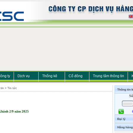
công ty
Dịch vụ
Thống kê
Cổ đông
Trung tâm thông tin
in > Tin tức
Thông tin 
Số
Khánh 2/9 năm 2025
Đại lý
Hãng hàng