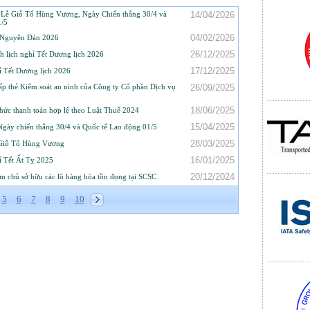
 Lễ Giỗ Tổ Hùng Vương, Ngày Chiến thắng 30/4 và
14/04/2026
1/5
04/02/2026
 Nguyên Đán 2026
26/12/2025
h lịch nghỉ Tết Dương lịch 2026
17/12/2025
 Tết Dương lịch 2026
́p thẻ Kiểm soát an ninh của Công ty Cổ phần Dịch vụ
26/09/2025
18/06/2025
ức thanh toán hợp lệ theo Luật Thuế 2024
15/04/2025
gày chiến thắng 30/4 và Quốc tế Lao động 01/5
28/03/2025
 Giỗ Tổ Hùng Vương
16/01/2025
 Tết Ất Tỵ 2025
20/12/2024
ìm chủ sở hữu các lô hàng hóa tồn đọng tại SCSC
5
6
7
8
9
10